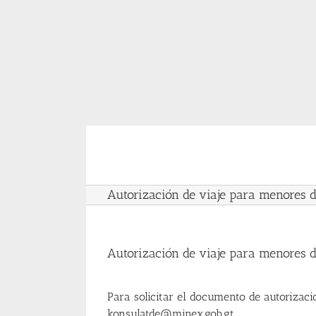
Skip
to
content
Autorización de viaje para menores 
Autorización de viaje para menores 
Para solicitar el documento de autorizació
konsulatde@minex.gob.gt