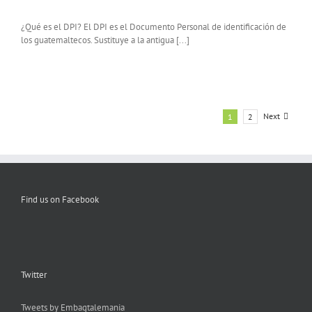
¿Qué es el DPI? El DPI es el Documento Personal de identificación de
los guatemaltecos. Sustituye a la antigua [...]
Next
1
2
Find us on Facebook
Twitter
Tweets by Embagtalemania