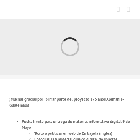
Saltar
al
contenido
Cargando...
¡Muchas gracias por formar parte del proyecto 175 años Alemania-
Guatemala!
Fecha límite para entrega de material informativo digital 9 de
Mayo
Texto a publicar en web de Embajada (inglés)
Fotografías y material gráfico digital de soporte