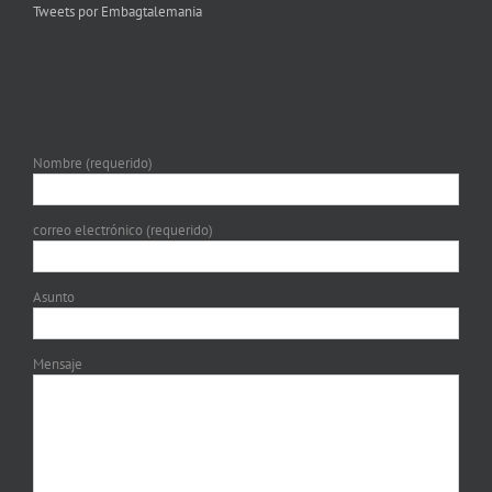
Tweets por Embagtalemania
Nombre (requerido)
correo electrónico (requerido)
Asunto
Mensaje