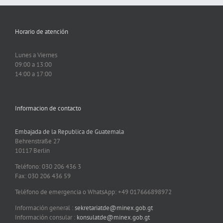
Horario de atención
Lunes a Viernes
09:00 a 13:00
14:00 a 17:00
Informacion de contacto
Embajada de la Republica de Guatemala
Behrenstraße 27
10117 Berlin
Teléfono: 030 206 436 3
Fax: 030 206 436 59
Teléfono de emergencia o WhatsApp: +49 017666898972
Información general :
sekretariatde@minex.gob.gt
Información consular :
konsulatde@minex.gob.gt