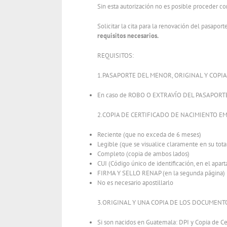
Sin esta autorización no es posible proceder con
Solicitar la cita para la renovación del pasapor
requisitos necesarios.
REQUISITOS:
1.PASAPORTE DEL MENOR, ORIGINAL Y COPIA de 
En caso de ROBO O EXTRAVÍO DEL PASAPORTE DEL
2.COPIA DE CERTIFICADO DE NACIMIENTO E
Reciente (que no exceda de 6 meses)
Legible (que se visualice claramente en su tota
Completo (copia de ambos lados)
CUI (Código único de identificación, en el apart
FIRMA Y SELLO RENAP (en la segunda página)
No es necesario apostillarlo
3.ORIGINAL Y UNA COPIA DE LOS DOCUMENTO
Si son nacidos en Guatemala: DPI y Copia de 