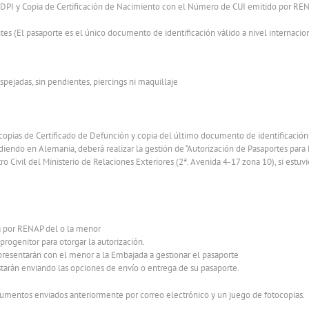
: DPI y Copia de Certificación de Nacimiento con el Número de CUI emitido por RE
ntes (El pasaporte es el único documento de identificación válido a nivel internacio
spejadas, sin pendientes, piercings ni maquillaje
 copias de Certificado de Defunción y copia del último documento de identificación 
idiendo en Alemania, deberá realizar la gestión de “Autorización de Pasaportes par
ro Civil del Ministerio de Relaciones Exteriores (2ª. Avenida 4-17 zona 10), si estu
da por RENAP del o la menor
rogenitor para otorgar la autorización.
presentarán con el menor a la Embajada a gestionar el pasaporte
starán enviando las opciones de envío o entrega de su pasaporte.
 documentos enviados anteriormente por correo electrónico y un juego de fotocopias.