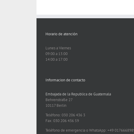
Horario de atención
Lunes a Viernes
09:00 a 13:00
14:00 a 17:00
Informacion de contacto
Embajada de la Republica de Guatemala
Behrenstraße 27
10117 Berlin
Teléfono: 030 206 436 3
Fax: 030 206 436 59
Teléfono de emergencia o WhatsApp: +49 01766689