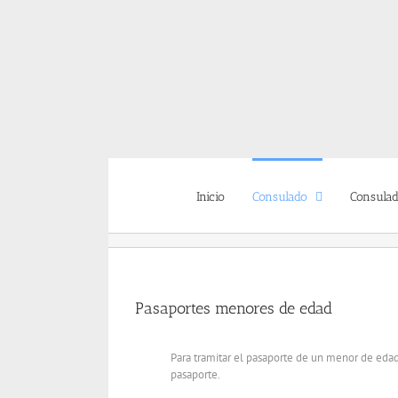
Saltar
al
contenido
Inicio
Consulado
Consulad
Pasaportes menores de edad
Para tramitar el pasaporte de un menor de edad
pasaporte.