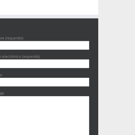
e (requerido)
o electrónico (requerido)
to
aje