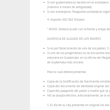
Si son guatemaltecos nacidos en el extranjero
(máximo 6 meses de antigüedad)
Si son extranjeros: Pasaportes extranjeros vige
4. Importe USD $65 Dólares
* AVISO: Deberá acudir con la frente y orejas de
AUSENCIA DE ALGUNO DE LOS PADRES:
Si es por fallecimiento de uno de los padres: 2
Si uno de los progenitores no se encuentra res
estuviera en Guatemala: en la oficina del Regist
de Guatemala más cercano.
Para lo cual deberá presentar:
Copia de la Certificación de Nacimiento emiti
Copia del documento de identidad original del p
Copia del pasaporte del padre o madre que se 
NO se acepta efectivo. Adicionalmente, se le e
5. El día de su cita, presentar en original los