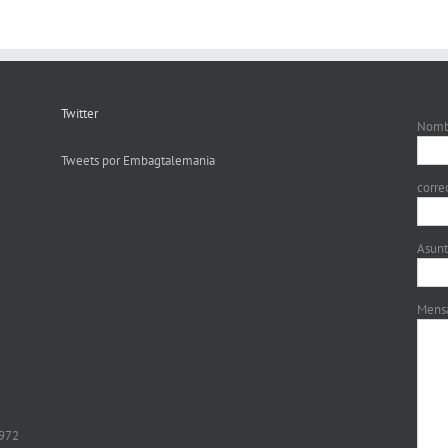
Twitter
Nombr
Tweets por Embagtalemania
corre
Asun
Mens
8972