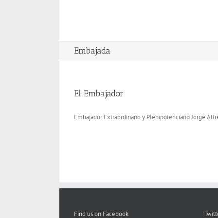
Skip
to
content
Embajada
El Embajador
Embajador Extraordinario y Plenipotenciario Jorge Alf
Find us on Facebook
Twitt