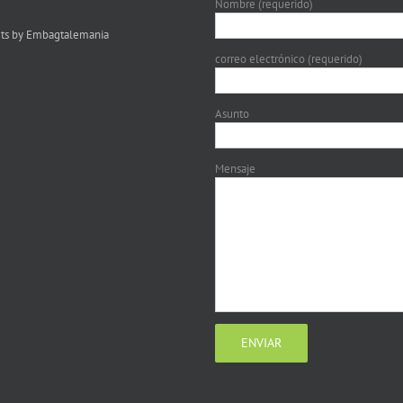
Nombre (requerido)
ts by Embagtalemania
correo electrónico (requerido)
Asunto
Mensaje