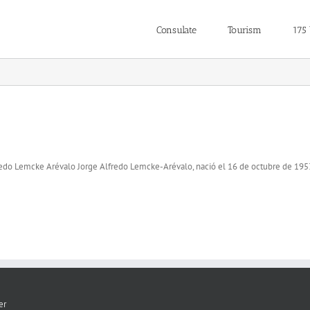
Consulate
Tourism
175
redo Lemcke Arévalo Jorge Alfredo Lemcke-Arévalo, nació el 16 de octubre de 1953.
er